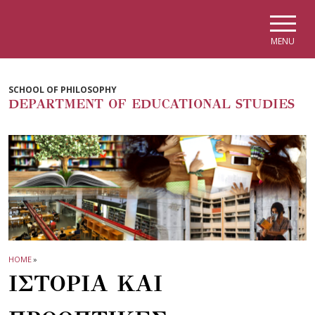
Skip to main navigation
Skip to main content
Skip to page footer
MENU
SCHOOL OF PHILOSOPHY
DEPARTMENT OF EDUCATIONAL STUDIES
HOME
»
ΙΣΤΟΡΙΑ ΚΑΙ